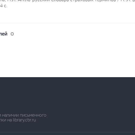
4 с.
лей
0
и наличии письменного
 на library.cbr.ru