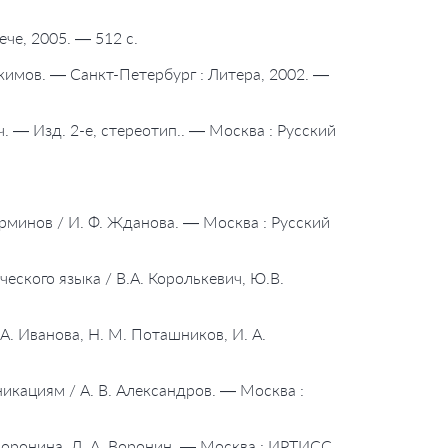
че, 2005. — 512 с.
кимов. — Санкт-Петербург : Литера, 2002. —
. — Изд. 2-е, стереотип.. — Москва : Русский
рминов / И. Ф. Жданова. — Москва : Русский
еского языка / В.А. Королькевич, Ю.В.
А. Иванова, Н. М. Поташников, И. А.
икациям / А. В. Александров. — Москва :
 Воронина, Л. А. Воронин. — Москва : ИРТИСС,