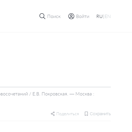
Поиск
Войти
RU
|
EN
овосочетаний / Е.В. Покровская. — Москва :
Поделиться
Сохранить