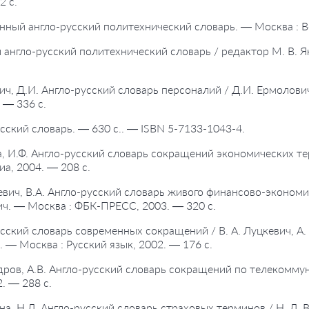
2 с.
нный англо-русский политехнический словарь. — Москва : Ве
 англо-русский политехнический словарь / редактор М. В. Я
ич, Д.И. Англо-русский словарь персоналий / Д.И. Ермолович
 — 336 с.
усский словарь. — 630 с.. — ISBN 5-7133-1043-4.
, И.Ф. Англо-русский словарь сокращений экономических те
иа, 2004. — 208 с.
евич, В.А. Англо-русский словарь живого финансово-экономич
ч. — Москва : ФБК-ПРЕСС, 2003. — 320 с.
усский словарь современных сокращений / В. А. Луцкевич, А. 
 — Москва : Русский язык, 2002. — 176 с.
дров, А.В. Англо-русский словарь сокращений по телекоммун
2. — 288 с.
на, Н.Л. Англо-русский словарь страховых терминов / Н. Л.