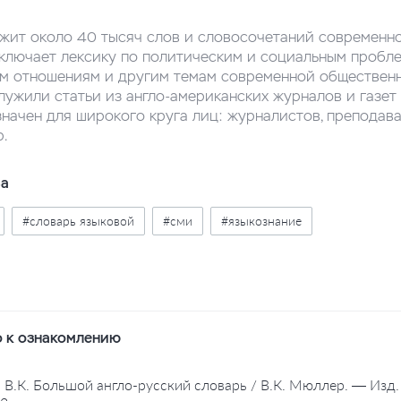
жит около 40 тысяч слов и словосочетаний современно
ключает лексику по политическим и социальным пробле
 отношениям и другим темам современной общественн
лужили статьи из англо-американских журналов и газет
начен для широкого круга лиц: журналистов, преподават
.
ва
#словарь языковой
#сми
#языкознание
 к ознакомлению
 В.К. Большой англо-русский словарь / В.К. Мюллер. — Изд. 