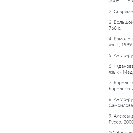
2005. — 83
2. Совреме
3. Большой
768 с.
4. Ермолов
язык, 1999.
5. Англо-р
6. Жданова
язык - Мед
7. Корольк
Королькеви
8. Англо-р
Самойлова.
9. Алексан
Руссо, 200
10. Ворони