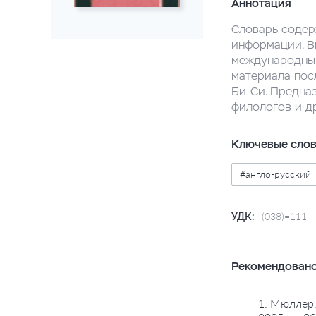
Аннотация
Словарь содер
информации. В
международным
материала пос
Би-Си. Предназ
филологов и др
Ключевые сло
#англо-русский
УДК:
(038)=111
Рекомендовано
1. Мюллер,