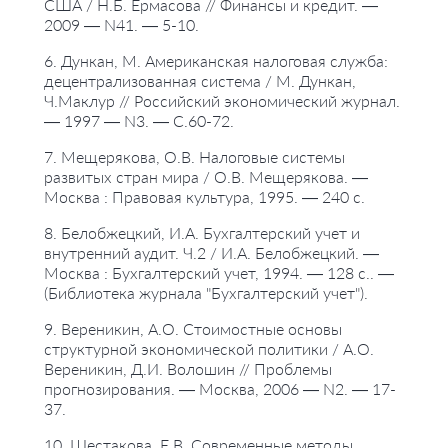
США / Н.Б. Ермасова // Финансы и кредит. —
2009 — N41. — 5-10.
6. Дункан, М. Американская налоговая служба:
децентрализованная система / М. Дункан,
Ч.Маклур // Российский экономический журнал.
— 1997 — N3. — С.60-72.
7. Мещерякова, О.В. Налоговые системы
развитых стран мира / О.В. Мещерякова. —
Москва : Правовая культура, 1995. — 240 с.
8. Белобжецкий, И.А. Бухгалтерский учет и
внутренний аудит. Ч.2 / И.А. Белобжецкий. —
Москва : Бухгалтерский учет, 1994. — 128 с.. —
(Библиотека журнала "Бухгалтерский учет").
9. Вереникин, А.О. Стоимостные основы
структурной экономической политики / А.О.
Вереникин, Д.И. Волошин // Проблемы
прогнозирования. — Москва, 2006 — N2. — 17-
37.
10. Шестакова, Е.В. Современные методы