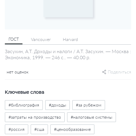
ГОСТ
Vancouver
Harvard
Засухин, А.Т. Доходы и налоги / А.Т. Засухин. — Москва :
Экономика, 1999. — 246 с.. — 40.00 р.
нет оценок
Поделиться
Ключевые слова
#библиография
#доходы
#за рубежом
#затраты на производство
#налоговые системы
#россия
#сша
#ценообразование