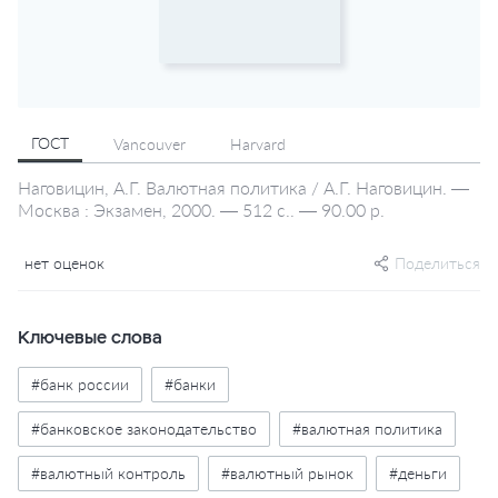
ГОСТ
Vancouver
Harvard
Наговицин, А.Г. Валютная политика / А.Г. Наговицин. —
Москва : Экзамен, 2000. — 512 с.. — 90.00 р.
нет оценок
Поделиться
Ключевые слова
#банк россии
#банки
#банковское законодательство
#валютная политика
#валютный контроль
#валютный рынок
#деньги