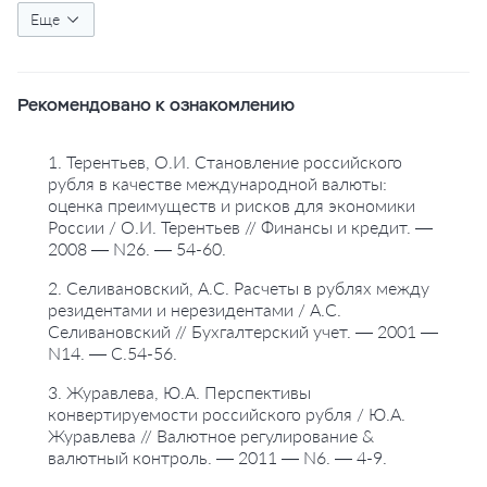
#конвертируемость
Еще
#национальная валюта
#платежный баланс
#прогнозирование
#россия
Рекомендовано к ознакомлению
#рубль
#термины
#уполномоченные банки
#центральные банки
#экономическая безопасность
1. Терентьев, О.И. Становление российского
рубля в качестве международной валюты:
оценка преимуществ и рисков для экономики
России / О.И. Терентьев // Финансы и кредит. —
2008 — N26. — 54-60.
2. Селивановский, А.С. Расчеты в рублях между
резидентами и нерезидентами / А.С.
Селивановский // Бухгалтерский учет. — 2001 —
N14. — С.54-56.
3. Журавлева, Ю.А. Перспективы
конвертируемости российского рубля / Ю.А.
Журавлева // Валютное регулирование &
валютный контроль. — 2011 — N6. — 4-9.