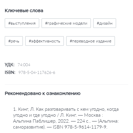
Посмотрите на свой дизайн с точки зрения
сторителлинга и начните создавать истории,
Ключевые слова
которые еще долго не выйдут из головы.
#выступления
#графические модели
#дизайн
#речь
#эффективность
#переводное издание
УДК:
74:004
ISBN:
978-5-04-117626-6
Рекомендовано к ознакомлению
1. Кинг, Л. Как разговаривать с кем угодно, когда
угодно и где угодно / Л. Кинг. — Москва :
Альпина Паблишер, 2022. — 224 с.. — (Альпина:
саморазвитие). — ISBN 978-5-9614-1179-9.