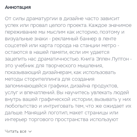
Аннотация
От силы драматургии в дизайне часто зависит
успех или провал целого проекта. Каждое значимое
переживание мы мыслим как историю, поэтому и
визуальные знаки - рекламный баннер в ленте
соцсетей или карта города на станции метро -
остаются в нашей памяти, если им удается
зацепить нас драматичностью. Книга Эллен Луптон -
это учебник для творческого мышления,
показывающий дизайнерам, как использовать
методы сторителлинга для создания
запоминающейся графики, дизайна продуктов,
услуг и впечатлений. Вы научитесь увлекать людей
внутрь вашей графической истории, вызывать у них
любопытство и интриговать тем, что же ожидает их
дальше. Манящий логотип, макет страницы или
интерьер торгового пространства используют
линии, цвет и форму, чтобы пригласить
Читать все
наблюдателя в динамичное путешествие.