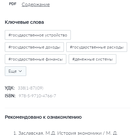
Содержание
PDF
Ключевые слова
#государственное устройство
#государственные доходы
#государственные расходы
#государственные финансы
#денежные системы
#древний рим
Еще
#за рубежом
#история финансов
#история экономики
#италия
#капитал
УДК:
338(1-87)(09)
#репринт
#сельское хозяйство
#труд
ISBN:
978-5-9710-4766-7
#управление финансами
#финансы
#экономика
Рекомендовано к ознакомлению
1. Заславская, М.Д. История экономики / М. Д.