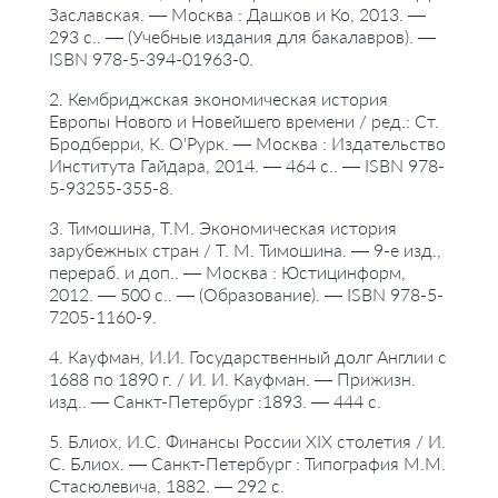
Заславская. — Москва : Дашков и Ко, 2013. —
293 с.. — (Учебные издания для бакалавров). —
ISBN 978-5-394-01963-0.
2. Кембриджская экономическая история
Европы Нового и Новейшего времени / ред.: Ст.
Бродберри, К. О'Рурк. — Москва : Издательство
Института Гайдара, 2014. — 464 с.. — ISBN 978-
5-93255-355-8.
3. Тимошина, Т.М. Экономическая история
зарубежных стран / Т. М. Тимошина. — 9-е изд.,
перераб. и доп.. — Москва : Юстицинформ,
2012. — 500 с.. — (Образование). — ISBN 978-5-
7205-1160-9.
4. Кауфман, И.И. Государственный долг Англии с
1688 по 1890 г. / И. И. Кауфман. — Прижизн.
изд.. — Санкт-Петербург :1893. — 444 с.
5. Блиох, И.С. Финансы России ХIХ столетия / И.
С. Блиох. — Санкт-Петербург : Типография М.М.
Стасюлевича, 1882. — 292 с.