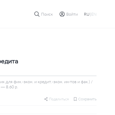
Поиск
Войти
RU
|
EN
редита
 для фин.-экон. и кредит.-экон. ин-тов и фак.) /
 — 8.60 р.
Поделиться
Сохранить