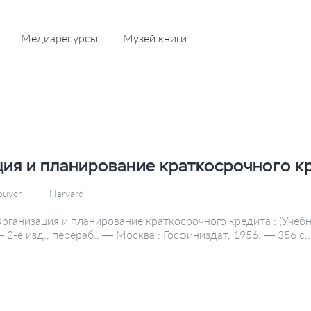
Медиаресурсы
Музей книги
ия и планирование краткосрочного к
ouver
Harvard
рганизация и планирование краткосрочного кредита : (Учебник
 2-е изд., перераб.. — Москва : Госфиниздат, 1956. — 356 с..