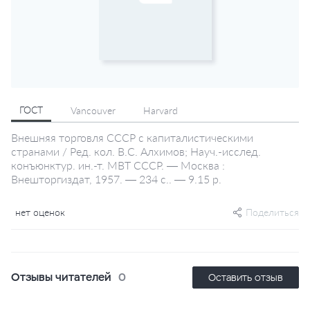
ГОСТ
Vancouver
Harvard
Внешняя торговля СССР с капиталистическими
странами / Ред. кол. В.С. Алхимов; Науч.-исслед.
конъюнктур. ин.-т. МВТ СССР. — Москва :
Внешторгиздат, 1957. — 234 с.. — 9.15 р.
нет оценок
Поделиться
Отзывы читателей
0
Оставить отзыв