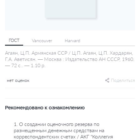
ГОСТ
Vancouver
Harvard
Агаян, Ц.П. Армянская ССР / Ц.П. Агаян, Ц.П. Хардарян,
Г.А. Аветисян. — Москва : Издательство АН СССР, 1960.
— 72 с.. — 1.10 р.
нет оценок
Поделиться
Рекомендовано к ознакомлению
1. О создании оценочного резерва по
размещенным денежным средствам на
корреспондентских счетах / АКГ "Коллегия