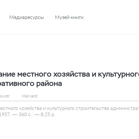
Медиаресурсы
Музей книги
ние местного хозяйства и культурног
ативного района
ouver
Harvard
стного хозяйства и культурного строительства администрат
957. — 360 с.. — 8.25 р.