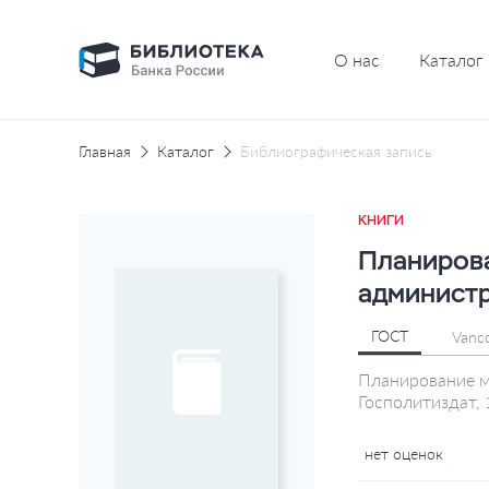
О нас
Каталог
Главная
Каталог
Библиографическая запись
КНИГИ
Планирова
администр
ГОСТ
Vanc
Планирование ме
Госполитиздат, 1
нет оценок