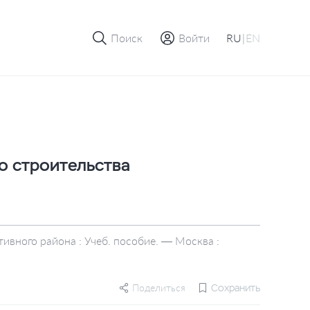
Поиск
Войти
RU
|
EN
о строительства
ивного района : Учеб. пособие. — Москва :
Поделиться
Сохранить