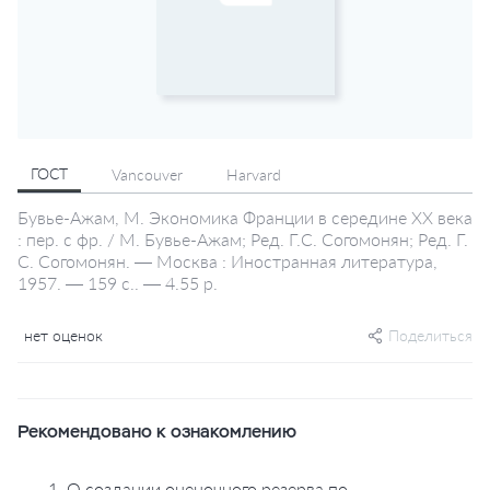
ГОСТ
Vancouver
Harvard
Бувье-Ажам, М. Экономика Франции в середине ХХ века
: пер. с фр. / М. Бувье-Ажам; Ред. Г.С. Согомонян; Ред. Г.
С. Согомонян. — Москва : Иностранная литература,
1957. — 159 с.. — 4.55 р.
нет оценок
Поделиться
Рекомендовано к ознакомлению
1. О создании оценочного резерва по