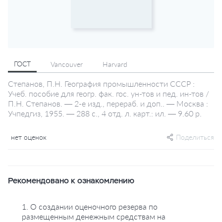
ГОСТ
Vancouver
Harvard
Степанов, П.Н. География промышленности СССР :
Учеб. пособие для геогр. фак. гос. ун-тов и пед. ин-тов /
П.Н. Степанов. — 2-е изд., перераб. и доп.. — Москва :
Учпедгиз, 1955. — 288 с., 4 отд. л. карт.: ил. — 9.60 р.
нет оценок
Поделиться
Рекомендовано к ознакомлению
1. О создании оценочного резерва по
размещенным денежным средствам на