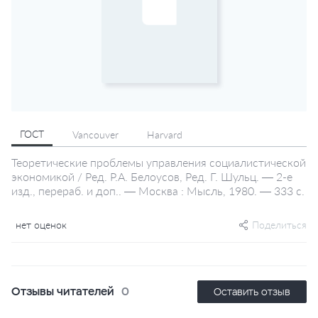
ГОСТ
Vancouver
Harvard
Теоретические проблемы управления социалистической
экономикой / Ред. Р.А. Белоусов, Ред. Г. Шульц. — 2-е
изд., перераб. и доп.. — Москва : Мысль, 1980. — 333 с.
нет оценок
Поделиться
Отзывы читателей
0
Оставить отзыв