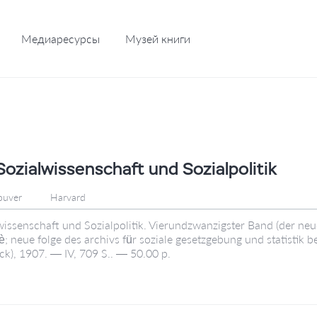
Медиаресурсы
Музей книги
Sozialwissenschaft und Sozialpolitik
ouver
Harvard
lwissenschaft und Sozialpolitik. Vierundzwanzigster Band (der ne
è; neue folge des archivs für soziale gesetzgebung und statistik 
ck), 1907. — IV, 709 S.. — 50.00 р.