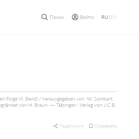
Поиск
Войти
RU
|
EN
uen Folge VI. Band) / herausgegeben von: W. Sombart,
begründet von H. Braun. — Tübingen : Verlag von J.C.B.
Поделиться
Сохранить