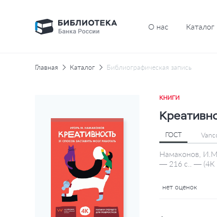
О нас
Каталог
Главная
Каталог
Библиографическая запись
КНИГИ
Креативн
ГОСТ
Vanc
Намаконов, И.М.
— 216 с.. — (4К
нет оценок