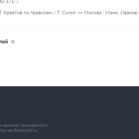
0-371-7.
 Т. Креатив по правилам / Т. Силиг. — Москва : Манн, Иванов
лей
0
и наличии письменного
 на library.cbr.ru