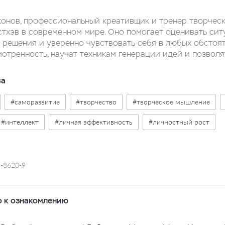
конов, профессиональный креативщик и тренер творчески
стхэв в современном мире. Оно помогает оценивать сит
 решения и уверенно чувствовать себя в любых обстоят
мотренность, научат техникам генерации идей и позволя
ва
#саморазвитие
#творчество
#творческое мышление
#интеллект
#личная эффективность
#личностный рост
-8620-9
 к ознакомлению