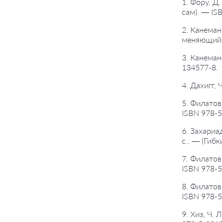
1. Фору, Д
сам). — IS
2. Канеман
меняющий 
3. Канеман
134577-8.
4. Дахигг,
5. Филатов
ISBN 978-5
6. Захариа
с.. — (Гиб
7. Филатов
ISBN 978-5
8. Филатов
ISBN 978-5
9. Хиз, Ч.