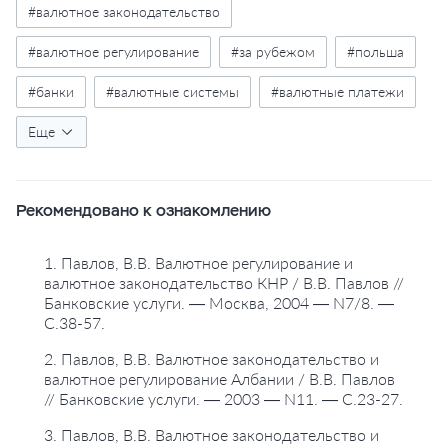
#валютное законодательство
#валютное регулирование
#за рубежом
#польша
#банки
#валютные системы
#валютные платежи
#валютные расчеты
Еще
#золото
#ввоз валюты
#валютный контроль
#валютные счета
Рекомендовано к ознакомлению
#банковские счета
#импорт
#экспорт
#валютные операции
#операции с ценными бумагами
1. Павлов, В.В. Валютное регулирование и
валютное законодательство КНР / В.В. Павлов //
#кредитные операции
#прямые инвестиции
Банковские услуги. — Москва, 2004 — N7/8. —
С.38-57.
#недвижимость
#перевод банковский
2. Павлов, В.В. Валютное законодательство и
#кредитные операции
#ссуды
валютное регулирование Албании / В.В. Павлов
// Банковские услуги. — 2003 — N11. — С.23-27.
#уполномоченные банки
#коммерческие банки
3. Павлов, В.В. Валютное законодательство и