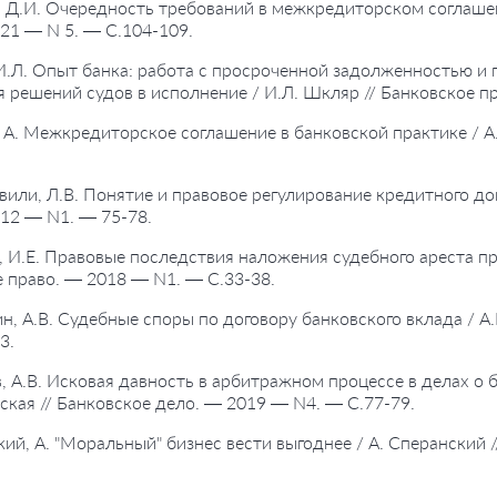
, Д.И. Очередность требований в межкредиторском соглашени
21 — N 5. — С.104-109.
И.Л. Опыт банка: работа с просроченной задолженностью и
 решений судов в исполнение / И.Л. Шкляр // Банковское п
, А. Межкредиторское соглашение в банковской практике / А
вили, Л.В. Понятие и правовое регулирование кредитного до
12 — N1. — 75-78.
, И.Е. Правовые последствия наложения судебного ареста пр
 право. — 2018 — N1. — С.33-38.
н, А.В. Судебные споры по договору банковского вклада / А
3.
, А.В. Исковая давность в арбитражном процессе в делах о б
кая // Банковское дело. — 2019 — N4. — С.77-79.
кий, А. "Моральный" бизнес вести выгоднее / А. Сперанский 