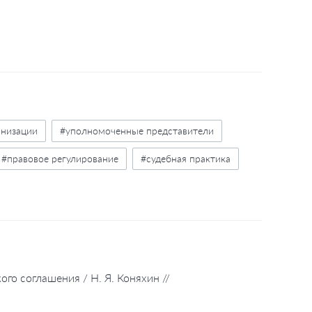
анизации
#уполномоченные представители
#правовое регулирование
#судебная практика
го соглашения / Н. Я. Коняхин //