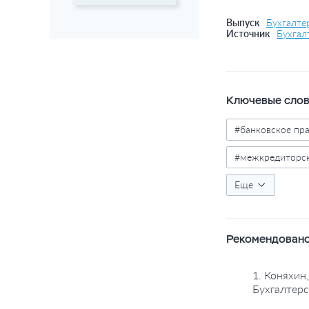
Выпуск
Бухгалтер
Источник
Бухгал
Ключевые сло
#банковское пр
#межкредиторск
#исполнительно
Еще
Рекомендовано
1. Коняхин
Бухгалтерс