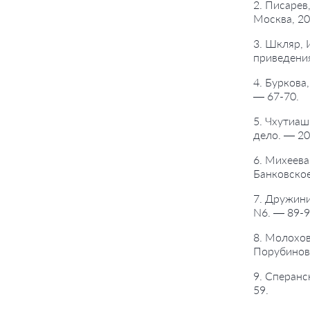
2. Писарев
Москва, 20
3. Шкляр, 
приведения
4. Буркова
— 67-70.
5. Чхутиаш
дело. — 20
6. Михеева
Банковское
7. Дружини
N6. — 89-9
8. Молохов
Порубиновс
9. Сперанс
59.