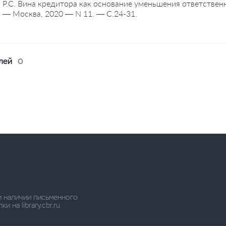
, Р.С. Вина кредитора как основание уменьшения ответственн
 — Москва, 2020 — N 11. — С.24-31.
лей
0
и наличии письменного
 на library.cbr.ru