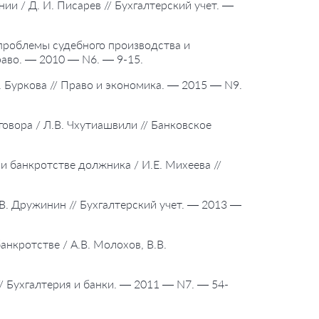
и / Д. И. Писарев // Бухгалтерский учет. —
 проблемы судебного производства и
раво. — 2010 — N6. — 9-15.
. Буркова // Право и экономика. — 2015 — N9.
говора / Л.В. Чхутиашвили // Банковское
и банкротстве должника / И.Е. Михеева //
.В. Дружинин // Бухгалтерский учет. — 2013 —
анкротстве / А.В. Молохов, В.В.
// Бухгалтерия и банки. — 2011 — N7. — 54-