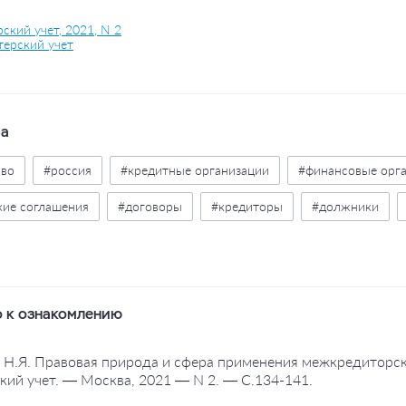
ский учет, 2021, N 2
терский учет
ва
аво
#россия
#кредитные организации
#финансовые орг
ие соглашения
#договоры
#кредиторы
#должники
е производство
#законодательство
 к ознакомлению
, Н.Я. Правовая природа и сфера применения межкредиторско
кий учет. — Москва, 2021 — N 2. — С.134-141.