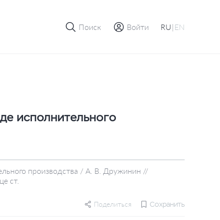
Поиск
Войти
RU
|
EN
де исполнительного
ьного производства / А. В. Дружинин //
це ст.
Поделиться
Сохранить