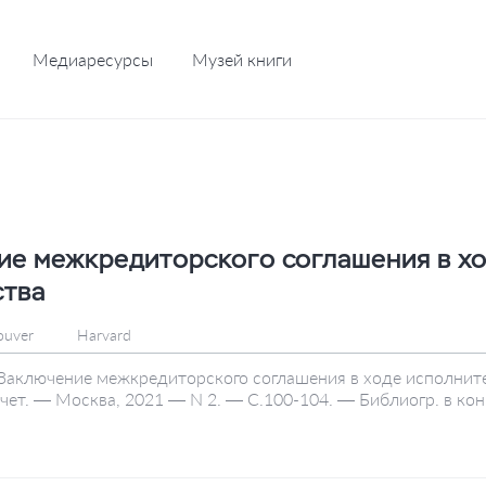
Медиаресурсы
Музей книги
е межкредиторского соглашения в хо
ства
ouver
Harvard
Заключение межкредиторского соглашения в ходе исполнител
чет. — Москва, 2021 — N 2. — С.100-104. — Библиогр. в кон