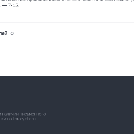
 — 7-15.
лей
0
и наличии письменного
 на library.cbr.ru