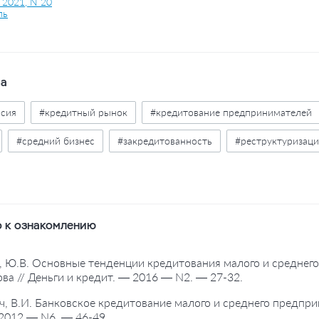
 2021, N 20
ль
ва
ссия
#кредитный рынок
#кредитование предпринимателей
#средний бизнес
#закредитованность
#реструктуризаци
ая поддержка
#государственные программы
#льготы
#с
 к ознакомлению
, Ю.В. Основные тенденции кредитования малого и среднего
ва // Деньги и кредит. — 2016 — N2. — 27-32.
ч, В.И. Банковское кредитование малого и среднего предпри
2012 — N6. — 46-49.