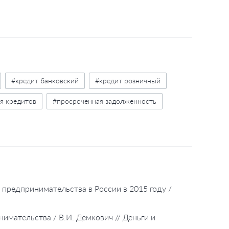
#кредит банковский
#кредит розничный
я кредитов
#просроченная задолженность
ценарии развития
#таблицы
#схемы
 предпринимательства в России в 2015 году /
нимательства / В.И. Демкович // Деньги и