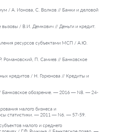
ум / А. Ионова, С. Волков // Банки и деловой
вызовы / В.И. Демкович // Деньги и кредит.
вления ресурсов субъектами МСП / А.Ю.
Р. Романовский, П. Самиев // Банковское
ных кредитов / Н. Горюнова // Кредиты и
// Банковское обозрение. — 2016 — N8. — 24-
рования малого бизнеса и
осы статистики. — 2011 — N6. — 57-59.
субъектов малого и среднего
овиях / Г.Ф. Ручкина // Банковское право. —