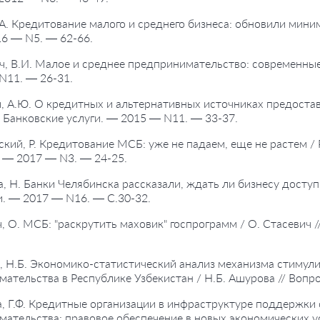
 А. Кредитование малого и среднего бизнеса: обновили миним
6 — N5. — 62-66.
ч, В.И. Малое и среднее предпринимательство: современные 
N11. — 26-31.
, А.Ю. О кредитных и альтернативных источниках предоста
 Банковские услуги. — 2015 — N11. — 33-37.
ский, Р. Кредитование МСБ: уже не падаем, еще не растем / 
 — 2017 — N3. — 24-25.
а, Н. Банки Челябинска рассказали, ждать ли бизнесу доступ
. — 2017 — N16. — С.30-32.
ч, О. МСБ: "раскрутить маховик" госпрограмм / О. Стасевич 
, Н.Б. Экономико-статистический анализ механизма стимули
ательства в Республике Узбекистан / Н.Б. Ашурова // Вопр
а, Г.Ф. Кредитные организации в инфраструктуре поддержки 
ательства: правовое обеспечение в новых экономических усл