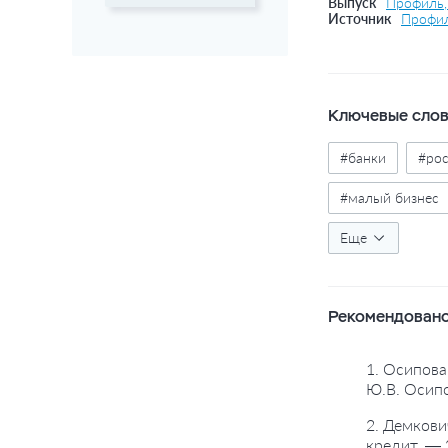
Выпуск
Профиль,
Источник
Профи
Ключевые сло
#банки
#ро
#малый бизнес
#государственн
Еще
Рекомендовано
1. Осипова
Ю.В. Осипо
2. Демкови
кредит. — 