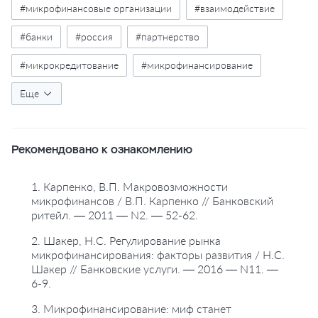
#микрофинансовые организации
#взаимодействие
#банки
#россия
#партнерство
#микрокредитование
#микрофинансирование
#привлечение средств
Еще
#привлечение вкладов
#фондирование
Рекомендовано к ознакомлению
1. Карпенко, В.П. Макровозможности
микрофинансов / В.П. Карпенко // Банковский
ритейл. — 2011 — N2. — 52-62.
2. Шакер, Н.С. Регулирование рынка
микрофинансирования: факторы развития / Н.С.
Шакер // Банковские услуги. — 2016 — N11. —
6-9.
3. Микрофинансирование: миф станет