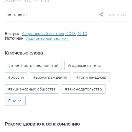
2016 — N10. — 4-13.
нет оценок
Поделиться
Выпуск
Акционерный вестник, 2016, N 10
Источник
Акционерный вестник
Ключевые слова
#отчетность предприятий
#годовые отчеты
#россия
#вознаграждения
#топ-менеджер
#акционерные общества
#законодательство
#правовое регулирование
Еще
#банк россии
#министерство экономического развития
Рекомендовано к ознакомлению
#московская биржа