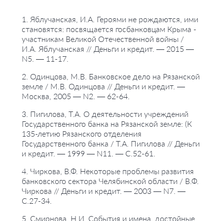
#коммерческие банки
1. Яблучанская, И.А. Героями не рождаются, ими
становятся: посвящается госбанковцам Крыма -
#работы сотрудников территориальных учреждений
участникам Великой Отечественной войны /
И.А. Яблучанская // Деньги и кредит. — 2015 —
N5. — 11-17.
2. Одинцова, М.В. Банковское дело на Рязанской
земле / М.В. Одинцова // Деньги и кредит. —
Москва, 2005 — N2. — 62-64.
3. Пигилова, Т.А. О деятельности учреждений
Государственного банка на Рязанской земле: (К
135-летию Рязанского отделения
Государственного банка / Т.А. Пигилова // Деньги
и кредит. — 1999 — N11. — С.52-61.
4. Чиркова, В.Ф. Некоторые проблемы развития
банковского сектора Челябинской области / В.Ф.
Чиркова // Деньги и кредит. — 2003 — N7. —
С.27-34.
5. Смирнова, Н.И. События и имена, достойные