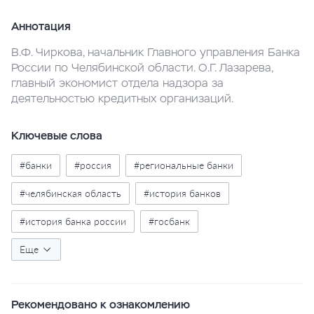
Аннотация
В.Ф. Чиркова, начальник Главного управления Банка
России по Челябинской области. О.Г. Лазарева,
главный экономист отдела надзора за
деятельностью кредитных организаций.
Ключевые слова
#банки
#россия
#региональные банки
#челябинская область
#история банков
#история банка россии
#госбанк
#кредитные организации
Еще
#национализация
#специализированные банки
Рекомендовано к ознакомлению
#великая отечественная война
#банковские реформы