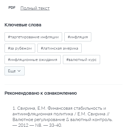
Полный текст
PDF
Ключевые слова
#таргетирование инфляции
#инфляция
#за рубежом
#латинская америка
#инфляционные ожидания
#валютный курс
#обменный курс
Еще
#курсообразование
#индекс потребительских цен
#центральные банки
Рекомендовано к ознакомлению
#валютные интервенции
#статистика
#динамика
#графики
#диаграммы
#таблицы
1. Свирина, Е.М. Финансовая стабильность и
антиинфляционная политика / Е.М. Свирина //
Валютное регулирование & валютный контроль.
— 2012 — N8. — 33-40.