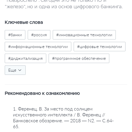
"повзрослело". Сегодня это не только ПО и
"железо", но и одна из основ цифрового банкинга.
Ключевые слова
#банки
#россия
#инновационные технологии
#информационные технологии
#цифровые технологии
#диджитализация
#программное обеспечение
#внедрение
Еще
Рекомендовано к ознакомлению
1. Ференец, В. За место под солнцем
искусственного интеллекта / В. Ференец //
Банковское обозрение. — 2018 — N2. — С.64-
65.