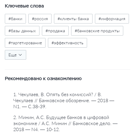
Ключевые слова
#банки
#россия
#клиенты банка
#информация
#базы данных
#продажа
#банковские продукты
#таргетирование
#эффективность
#комиссионные доходы
Еще
#цифровизация
#диджитализация
#искусственный интеллект
Рекомендовано к ознакомлению
#схемы
1. Чекулаев, В. Опять без комиссий? / В.
Чекулаев // Банковское обозрение. — 2018 —
N1. — С.38-39.
2. Минин, А.С. Будущее банков в цифровой
экономике / А.С. Минин // Банковское дело. —
2018 — N4. — 10-12.