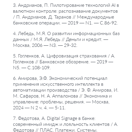
3. Андрианов, П. Пилотирование технологий AI в
валютном контроле: распознавание документов
/ П. Андрианов, Д. Таранов // Международные
банковские операции. — 2019 — N1. — С.86-92.
4. Лебедь, М.Я. О развитии информационных баз
данных / М.Я. Лебедь // Деньги и кредит. —
Москва, 2006 — N3. — 29-32.
5. Гогленков, А. Цифровизация страхования / А.
Гогленков // Банковское обозрение. — 2019 —
N5. — С.108-109.
6. Амирова, Э.Ф. Экономический потенциал
применения искусственного интеллекта в
автоматизации производства / Э. Ф. Амирова, И.
М. Сафаров, Н. А. Аппалонова // Экономика и
управление: проблемы, решения. — Москва,
2024 — N 2 ч. 4. — 5-11.
7. Федотова, А. Digital Signage в банке:
современный имидж и лояльность клиентов / А.
Федотова // ПЛАС. Платежи. Системы.