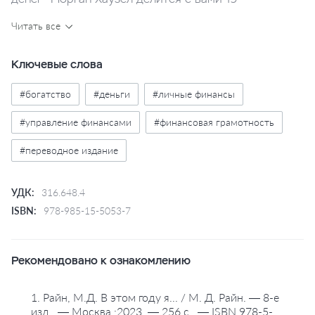
маленькими историями, в которых отражены
Читать все
необычные взгляды людей на деньги и содержатся
уроки, способствующие лучшему пониманию этой
одной из самых важных жизненных тем.
Ключевые слова
#богатство
#деньги
#личные финансы
#управление финансами
#финансовая грамотность
#переводное издание
УДК:
316.648.4
ISBN:
978-985-15-5053-7
Рекомендовано к ознакомлению
1. Райн, М.Д. В этом году я... / М. Д. Райн. — 8-е
изд.. — Москва :2023. — 256 с.. — ISBN 978-5-