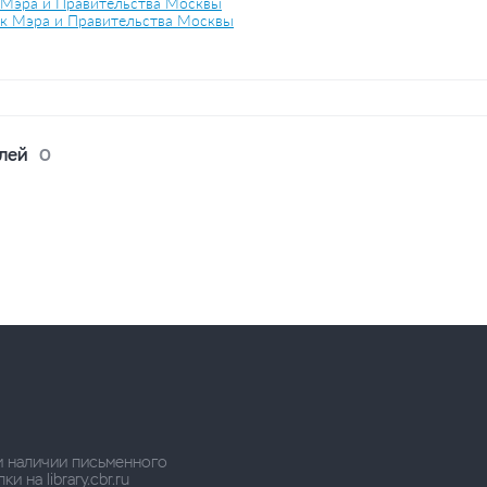
 Мэра и Правительства Москвы
к Мэра и Правительства Москвы
лей
0
и наличии письменного
 на library.cbr.ru