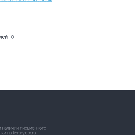
лей
0
и наличии письменного
 на library.cbr.ru