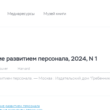
Медиаресурсы
Музей книги
е развитием персонала, 2024, N 1
ouver
Harvard
итием персонала. — Москва : Издательский дом "Гребенников
ние развитием персонала
ение развитием персонала