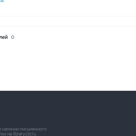
лей
0
и наличии письменного
 на library.cbr.ru