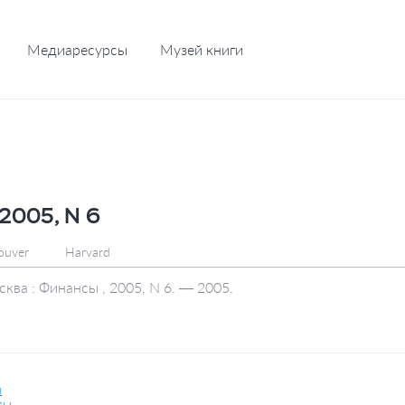
Медиаресурсы
Музей книги
2005, N 6
ouver
Harvard
ва : Финансы , 2005, N 6. — 2005.
ы
сы