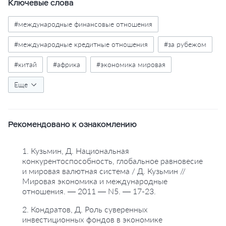
Ключевые слова
#международные финансовые отношения
#международные кредитные отношения
#за рубежом
#китай
#африка
#экономика мировая
#инвестиционная политика
Еще
#инвестиционные стратегии
Рекомендовано к ознакомлению
#прямые иностранные инвестиции
#государственные инвестиции
#частные инвестиции
1. Кузьмин, Д. Национальная
конкурентоспособность, глобальное равновесие
#инвестиции инфраструктурные
и мировая валютная система / Д. Кузьмин //
Мировая экономика и международные
#инвестиционный проект
#инвестиционная активность
отношения. — 2011 — N5. — 17-23.
#экспансия
#экспорт
2. Кондратов, Д. Роль суверенных
инвестиционных фондов в экономике