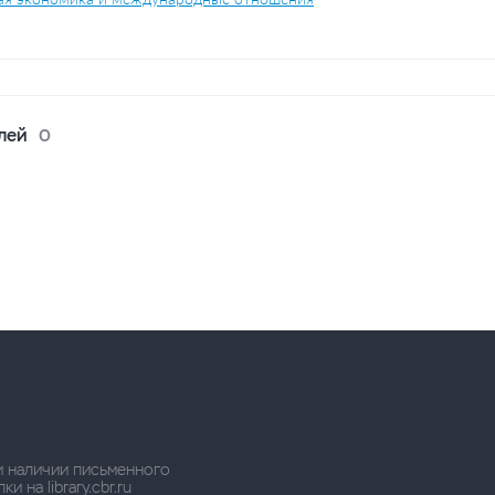
лей
0
и наличии письменного
 на library.cbr.ru