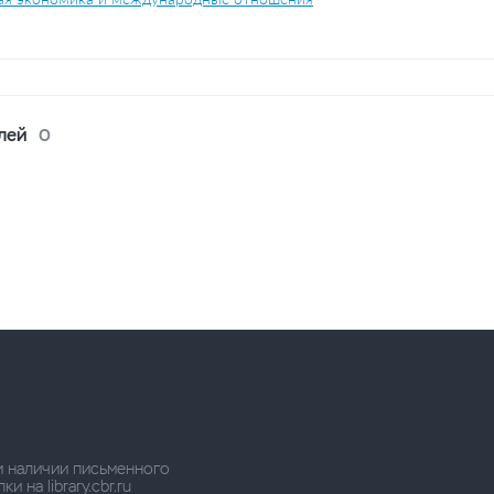
лей
0
и наличии письменного
 на library.cbr.ru