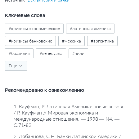
Ключевые слова
#кризисы экономические
#латинская америка
#кризисы банковские
#мексика
#аргентина
#бразилия
#венесуэла
#чили
#банковские реформы
Еще
#экономика
#банки
#за рубежом
#работы сотрудников
#горбова е.а.
Рекомендовано к ознакомлению
1. Кауфман, Р. Латинская Америка: новые вызовы
/ Р. Кауфман // Мировая экономика и
международные отношения. — 1998 — N4. —
С.71-82.
2. Лобанцова, С.Н. Банки Латинской Америки /