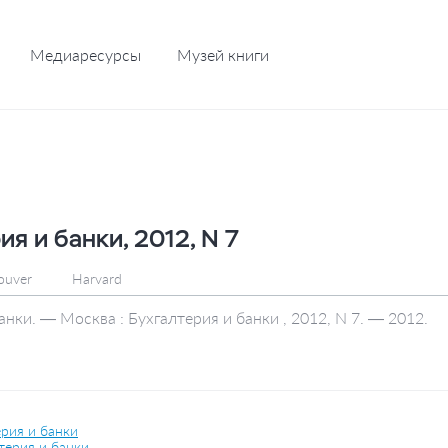
Медиаресурсы
Музей книги
ия и банки, 2012, N 7
ouver
Harvard
анки. — Москва : Бухгалтерия и банки , 2012, N 7. — 2012.
рия и банки
терия и банки