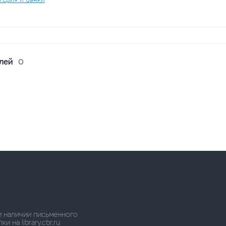
лей
0
и наличии письменного
 на library.cbr.ru