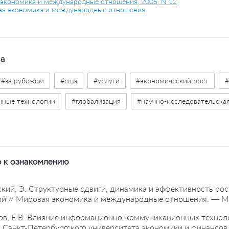
экономика и международные отношения, 2005, N 12
я экономика и международные отношения
ва
#за рубежом
#сша
#услуги
#экономический рост
#
ные технологии
#глобализация
#научно-исследовательска
мики
#динамика
#таблицы
#статистика
#ввп
#з
 к ознакомлению
ский, Э. Структурные сдвиги, динамика и эффективность рос
ий // Мировая экономика и международные отношения. — Мо
ов, Е.В. Влияние информационно-коммуникационных техноло
я Санкт-Петербургского университета экономики и финансов