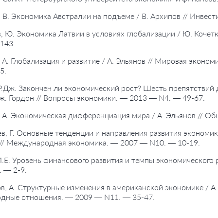
, В. Экономика Австралии на подъеме / В. Архипов // Инвес
в, Ю. Экономика Латвии в условиях глобализации / Ю. Коче
143.
, А. Глобализация и развитие / А. Эльянов // Мировая эко
5.
 Р.Дж. Закончен ли экономический рост? Шесть препятствий
ж. Гордон // Вопросы экономики. — 2013 — N4. — 49-67.
, А. Экономическая дифференциация мира / А. Эльянов // О
в, Г. Основные тенденции и направления развития экономики
// Международная экономика. — 2007 — N10. — 10-19.
 И.Е. Уровень финансового развития и темпы экономического р
 — 2-9.
в, А. Структурные изменения в американской экономике / А
дные отношения. — 2009 — N11. — 35-47.