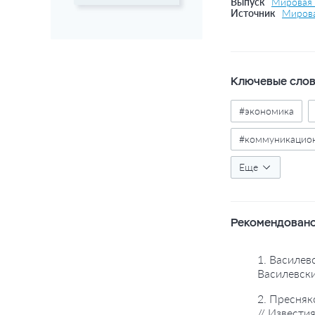
Выпуск
Мировая 
Источник
Мирова
Ключевые сло
#экономика
#коммуникацион
#отрасли эконо
Еще
Рекомендовано
1. Василев
Василевск
2. Пресняк
// Извести