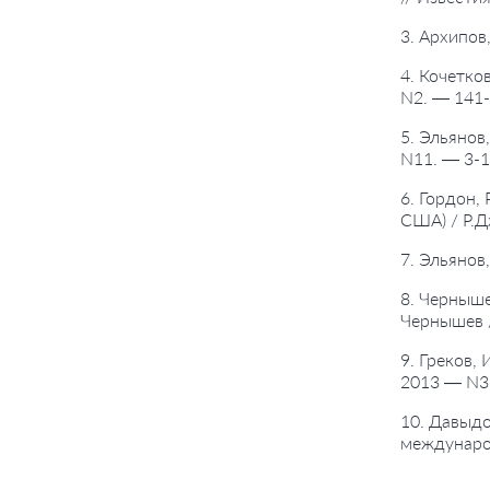
3. Архипов
4. Кочетко
N2. — 141-
5. Эльянов
N11. — 3-1
6. Гордон,
США) / Р.Д
7. Эльянов
8. Черныше
Чернышев 
9. Греков,
2013 — N3.
10. Давыдо
междунаро