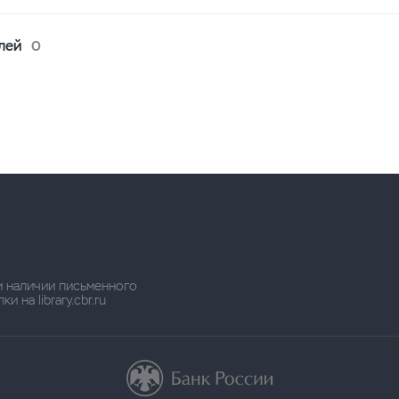
лей
0
и наличии письменного
 на library.cbr.ru