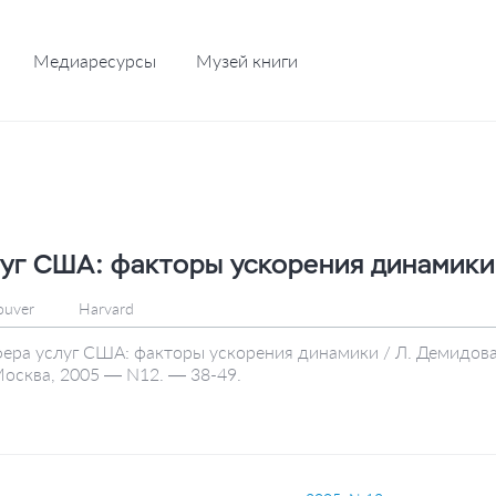
Медиаресурсы
Музей книги
уг США: факторы ускорения динамики
ouver
Harvard
фера услуг США: факторы ускорения динамики / Л. Демидов
осква, 2005 — N12. — 38-49.