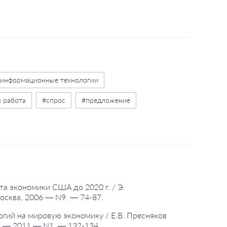
информационные технологии
я работа
#спрос
#предложение
анятость
#взаимодействие
та экономики США до 2020 г. / Э.
сква, 2006 — N9. — 74-87.
гий на мировую экономику / Е.В. Пресняков
. — 2011 — N1. — 132-134.