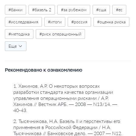
#банки
#базель 2
#за рубежом
#сша
#ес
#исследования
#итоги
#россия
#оценка риска
#методика
#риск операционный
#управление рисками
Еще
#стандарты банковские
#информационные технологии
Рекомендовано к ознакомлению
#информационная безопасность
#внедрение базеля 2
1. Хакимов, А.Р. О некоторых вопросах
разработки стандарта качества организации
управления операционными рисками / А.Р.
Хакимов // Вестник АРБ. — 2008 — N13/14. —
40-43.
2. Тысячникова, Н.А. Базель II и перспективы его
применения в Российской Федерации / Н.А.
Тысячникова // Банковское дело. — 2007 — N12.