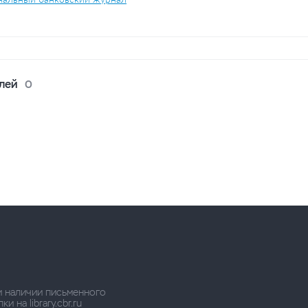
лей
0
и наличии письменного
 на library.cbr.ru