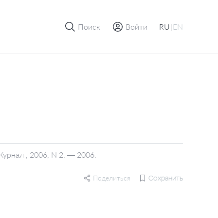
Поиск
Войти
RU
|
EN
рнал , 2006, N 2. — 2006.
Поделиться
Сохранить