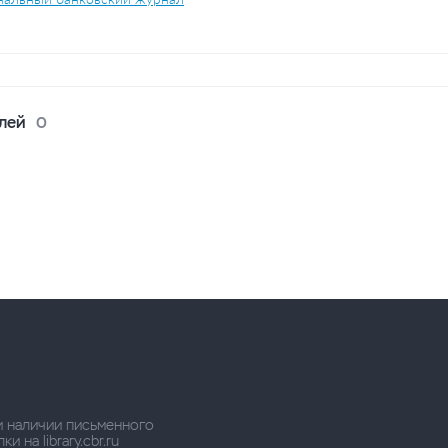
лей
0
и наличии письменного
 на library.cbr.ru