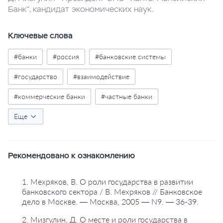
Банк", кандидат экономических наук.
Ключевые слова
#банки
#россия
#банковские системы
#государство
#взаимодействие
#коммерческие банки
#частные банки
#государственное участие
Еще
#российские банки за рубежом
Рекомендовано к ознакомлению
#кредитные организации
#банковские услуги
1. Мехряков, В. О роли государства в развитии
банковского сектора / В. Мехряков // Банковское
дело в Москве. — Москва, 2005 — N9. — 36-39.
2. Мизгулин, Д. О месте и роли государства в