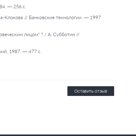
84. — 256 с.
ва-Клокова // Банковские технологии. — 1997
овеческим лицом" ? / А. Субботин //
ий, 1987. — 477 с.
Оставить отзыв