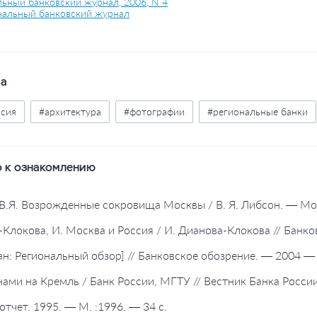
ьный банковский журнал, 2006, N 4
альный банковский журнал
ва
ссия
#архитектура
#фотографии
#региональные банки
 к ознакомлению
 В.Я. Возрожденные сокровища Москвы / В. Я. Либсон. — Мос
-Клокова, И. Москва и Россия / И. Дианова-Клокова // Банк
тан: Региональный обзор] // Банковское обозрение. — 2004 —
кнами на Кремль / Банк России, МГТУ // Вестник Банка Росс
отчет. 1995. — М. :1996. — 34 с.