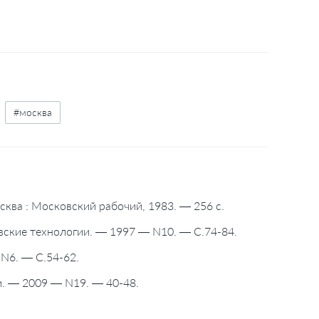
#москва
ква : Московский рабочий, 1983. — 256 с.
овские технологии. — 1997 — N10. — С.74-84.
 N6. — С.54-62.
ии. — 2009 — N19. — 40-48.