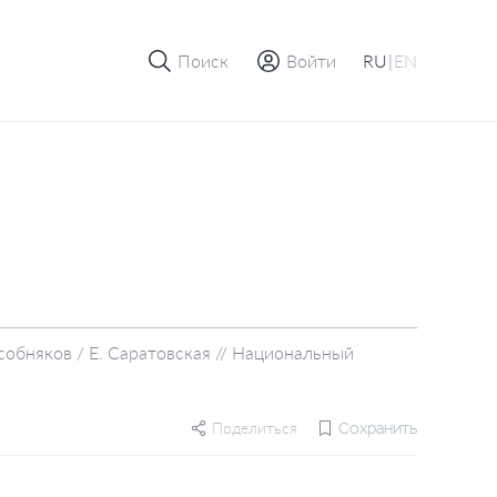
Поиск
Войти
RU
|
EN
собняков / Е. Саратовская // Национальный
Поделиться
Сохранить