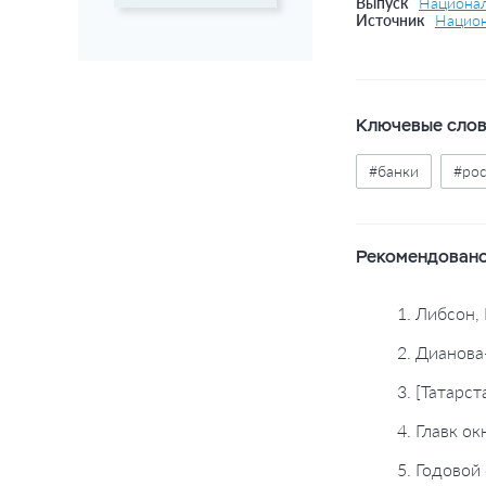
Выпуск
Национал
Источник
Национ
Ключевые сло
#банки
#ро
Рекомендовано
1. Либсон,
2. Дианова
3. [Татарс
4. Главк о
5. Годовой 