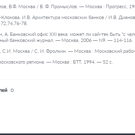
ов, В.Ф. Москва / В. Ф. Промыслов. — Москва : Прогресс, 19
-Клокова, И.В. Архитектура московских банков / И.В. Диано
72,74,76-78.
н, А. Банковский офис XXI века: может ли хай-тек быть "с чел
ный банковский журнал. — Москва, 2006 — N9. — 114-116.
, С.И. Москва / С. И. Фролкин. — Москва : Московский рабоч
московского региона. — Москва : БТТ, 1994. — 52 с.
лей
0