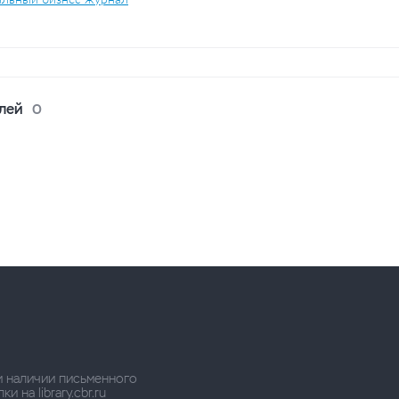
лей
0
и наличии письменного
 на library.cbr.ru