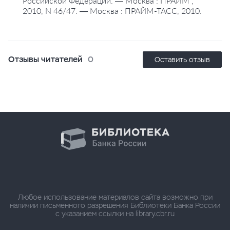
Российской Федерации. — Москва : ПРАЙМ ,
2010, N 46/47. — Москва : ПРАЙМ-ТАСС, 2010.
Отзывы читателей
0
Оставить отзыв
Любое использование материалов сайта возможно при
наличии письменного разрешения Библиотеки Банка России
с указанием ссылки на library.cbr.ru