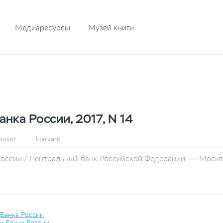
Медиаресурсы
Музей книги
анка России, 2017, N 14
ouver
Harvard
России / Центральный банк Российской Федерации. — Москва
 Банка России
к Банка России