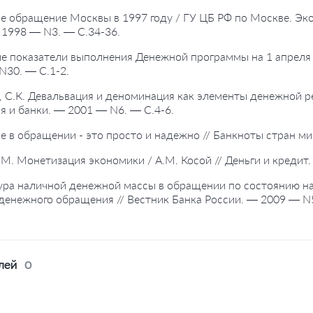
е обращение Москвы в 1997 году / ГУ ЦБ РФ по Москве. Эко
1998 — N3. — С.34-36.
е показатели выполнения Денежной программы на 1 апреля и 
N30. — С.1-2.
, С.К. Девальвация и деноминация как элементы денежной ре
я и банки. — 2001 — N6. — С.4-6.
е в обращении - это просто и надежно // Банкноты стран ми
А.М. Монетизация экономики / А.М. Косой // Деньги и кредит
ура наличной денежной массы в обращении по состоянию на 
денежного обращения // Вестник Банка России. — 2009 — N5
лей
0