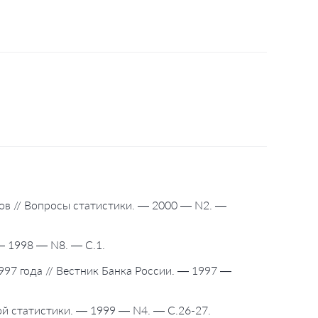
ов // Вопросы статистики. — 2000 — N2. —
— 1998 — N8. — С.1.
97 года // Вестник Банка России. — 1997 —
ой статистики. — 1999 — N4. — С.26-27.