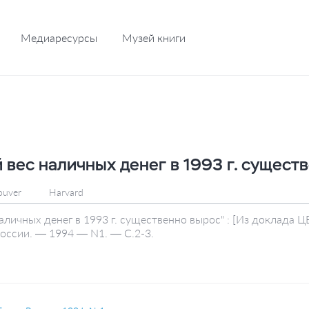
Медиаресурсы
Музей книги
 вес наличных денег в 1993 г. сущест
ouver
Harvard
аличных денег в 1993 г. существенно вырос" : [Из доклада ЦБ
оссии. — 1994 — N1. — С.2-3.