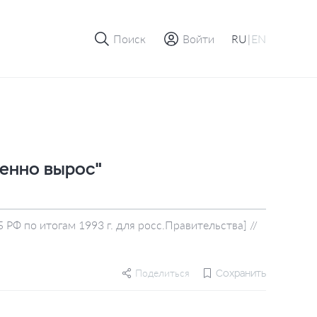
Поиск
Войти
RU
|
EN
венно вырос"
 РФ по итогам 1993 г. для росс.Правительства] //
Поделиться
Сохранить