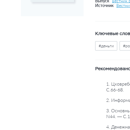
Выпуск
Вестник 
Источник
Вестни
Ключевые сло
#деньги
#ро
Рекомендовано
1. Цховреб
С.66-68.
2. Информа
3. Основны
N44. — С.1
4. Денежна