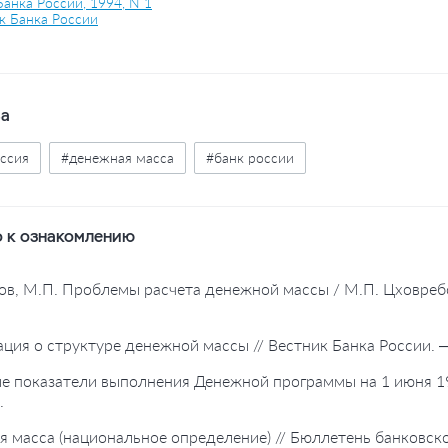
Банка России, 1994, N 1
к Банка России
ва
ссия
#денежная масса
#банк россии
 к ознакомлению
ов, М.П. Проблемы расчета денежной массы / М.П. Цховреб
ция о структуре денежной массы // Вестник Банка России. 
е показатели выполнения Денежной программы на 1 июня 19
.
я масса (национальное определение) // Бюллетень банковск