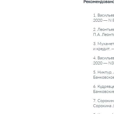
Рекомендовано
1. Василье
2020 — N 8
2. Леонтье
П.А. Леонт
3. Мухамет
и кредит. 
4. Василье
2020 — N3.
5. Никпур,
Банковское
6. Кудрявц
Банковские
7. Сорокин
Сорокина /