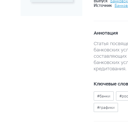
Выпуск
Банковско
Источник
Банков
Аннотация
Статья посвящ
банковских усл
составляющих 
банковских усл
кредитования.
Ключевые сло
#банки
#ро
#графики