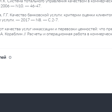
 М.К. Система тотального управления качеством в коммерческ
 2006 — N10. — 46-47.
а, Г.Г. Качество банковской услуги: критерии оценки клиенто
 услуги. — 2017 — N8. — С.2-7.
рт качества услуг инкассации и перевозки ценностей: что п
А. Кораблин // Расчеты и операционная работа в коммерчес
лей
0