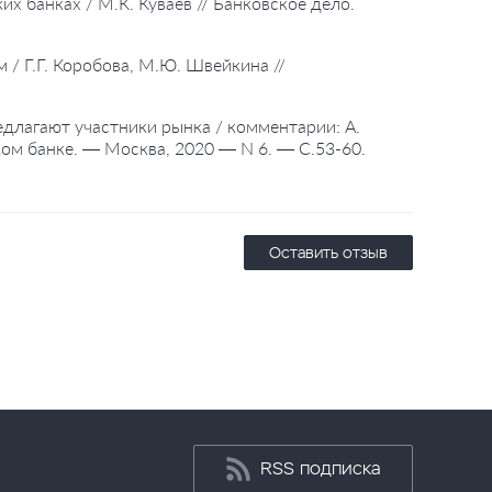
их банках / М.К. Куваев // Банковское дело.
м / Г.Г. Коробова, М.Ю. Швейкина //
редлагают участники рынка / комментарии: А.
ком банке. — Москва, 2020 — N 6. — С.53-60.
Оставить отзыв
RSS подписка