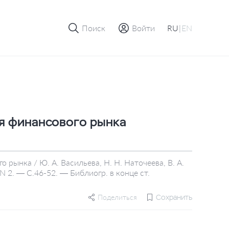
Поиск
Войти
RU
|
EN
ия финансового рынка
 рынка / Ю. А. Васильева, Н. Н. Наточеева, В. А.
 2. — С.46-52. — Библиогр. в конце ст.
Поделиться
Сохранить