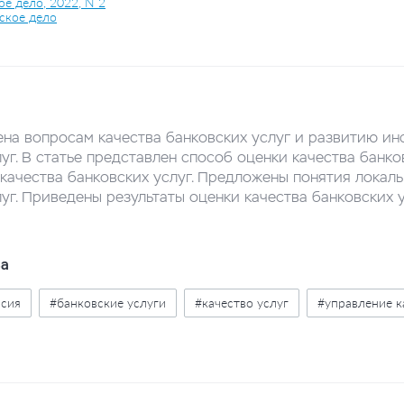
е дело, 2022, N 2
ское дело
ена вопросам качества банковских услуг и развитию и
уг. В статье представлен способ оценки качества банк
качества банковских услуг. Предложены понятия локал
уг. Приведены результаты оценки качества банковских 
ва
ссия
#банковские услуги
#качество услуг
#управление к