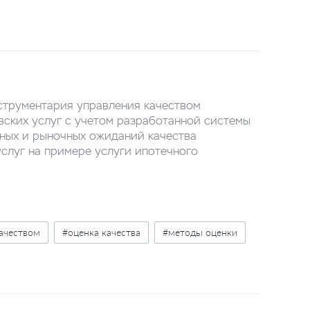
нструментария управления качеством
овских услуг с учетом разработанной системы
ьных и рыночных ожиданий качества
услуг на примере услуги ипотечного
ачеством
#оценка качества
#методы оценки